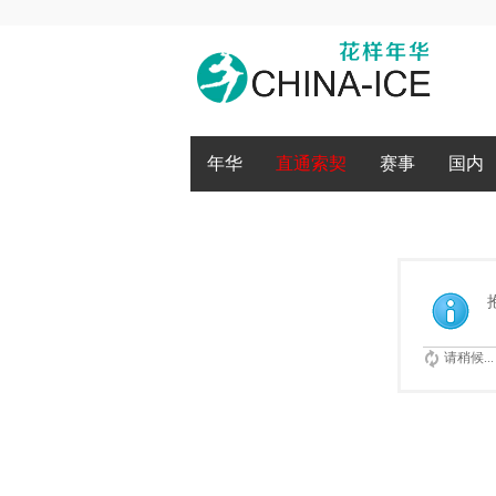
腾讯QQ
微博登录
年华
直通索契
赛事
国内
请稍候...