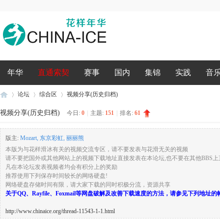
录
年华
直通索契
赛事
国内
集锦
实践
音
论坛
综合区
视频分享(历史归档)
视频分享(历史归档)
今日:
0
|
主题:
151
|
排名:
61
花
»
›
›
版主:
Mozart
,
东京彩虹
,
丽丽熊
本版为与花样滑冰有关的视频交流专区，请不要发表与花滑无关的视频
请不要把国外或其他网站上的视频下载地址直接发表在本论坛,也不要在其他BBS上
凡在本论坛发表视频者均会有积分上的奖励
推荐使用下列保存时间较长的网络硬盘!
网络硬盘存储时间有限，请大家下载的同时积极分流，资源共享
关于QQ、Rayfile、Foxmail等网盘破解及改善下载速度的方法，请参见下列地址
http://www.chinaice.org/thread-11543-1-1.html