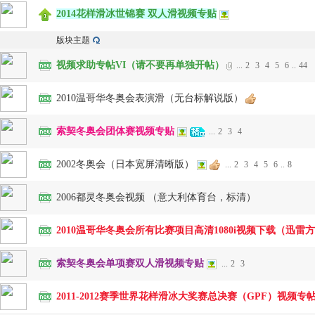
2014花样滑冰世锦赛 双人滑视频专贴
版块主题
视频求助专帖VI（请不要再单独开帖）
...
2
3
4
5
6
..
44
2010温哥华冬奥会表演滑（无台标解说版）
花
索契冬奥会团体赛视频专贴
...
2
3
4
2002冬奥会（日本宽屏清晰版）
...
2
3
4
5
6
..
8
2006都灵冬奥会视频 （意大利体育台，标清）
2010温哥华冬奥会所有比赛项目高清1080i视频下载（迅
索契冬奥会单项赛双人滑视频专贴
...
2
3
样
2011-2012赛季世界花样滑冰大奖赛总决赛（GPF）视频专