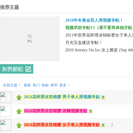
推荐主题
样
2010年冬奥会双人滑视频专帖！
视频求助专帖VI（请不要再单独开帖
2011年世界花样滑冰锦标赛女子单
0%
月光宝盒建议专帖！
2010 Artistry On Ice 冰上雅姿 (Sep 4th, 
年
全部主题
最新
热门
热帖
精华
更多
2014花样滑冰世锦赛 男子单人滑视频专贴
2014花样滑冰世锦赛 冰舞视频专贴
2014花样滑冰世锦赛 女子单人滑视频专贴
...
2
华-