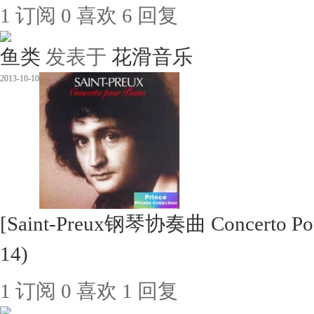
1
订阅
0
喜欢
6
回复
鱼类
发表于
花滑音乐
2013-10-10
[Saint-Preux钢琴协奏曲 Concerto P
14)
1
订阅
0
喜欢
1
回复