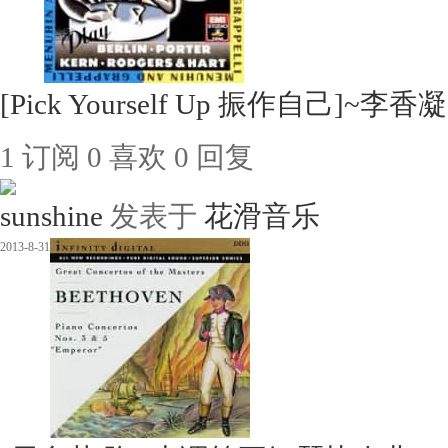
[Pick Yourself Up 振作自己]~李
1
订阅
0
喜欢
0
回复
sunshine
发表于
花滑音乐
2013-8-31