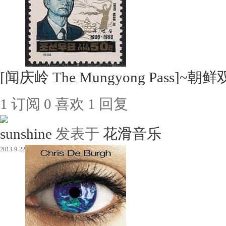
[闻庆岭 The Mungyong Pass]~朝鲜
1
订阅
0
喜欢
1
回复
sunshine
发表于
花滑音乐
2013-9-22