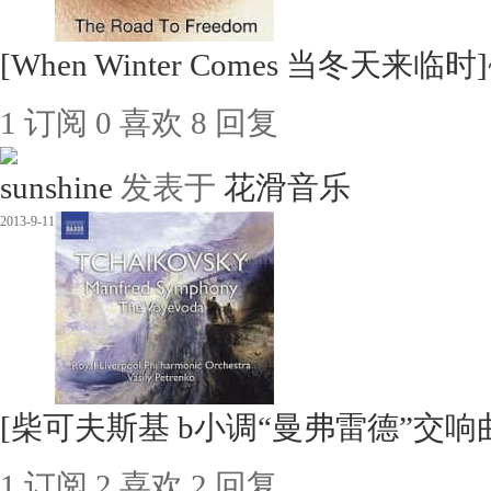
[When Winter Comes 当冬天来临时]~
1
订阅
0
喜欢
8
回复
sunshine
发表于
花滑音乐
2013-9-11
[柴可夫斯基 b小调“曼弗雷德”交响曲]~ Ka
1
订阅
2
喜欢
2
回复