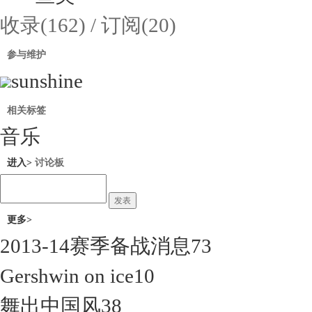
收录(162) / 订阅(20)
参与维护
sunshine
相关标签
音乐
进入>
讨论板
发表
更多>
2013-14赛季备战消息
73
Ta的更多专辑
Gershwin on ice
10
舞出中国风
38