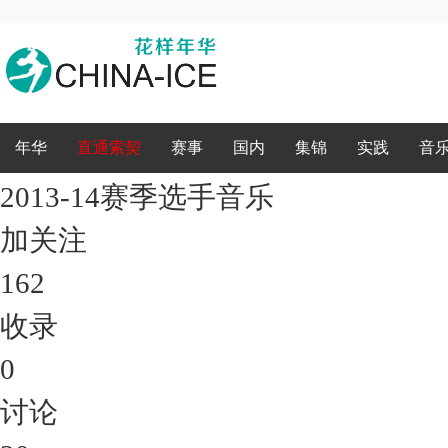
录
年华
直通索契
赛事
国内
集锦
实践
音
2013-14赛季选手音乐
加关注
162
收录
0
讨论