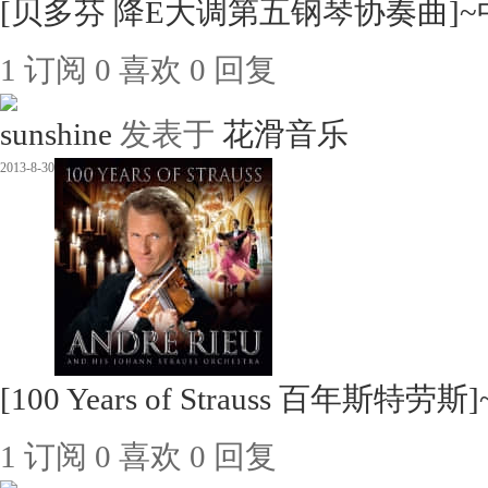
[贝多芬 降E大调第五钢琴协奏曲]~中
1
订阅
0
喜欢
0
回复
sunshine
发表于
花滑音乐
2013-8-30
[100 Years of Strauss 百年斯特
1
订阅
0
喜欢
0
回复