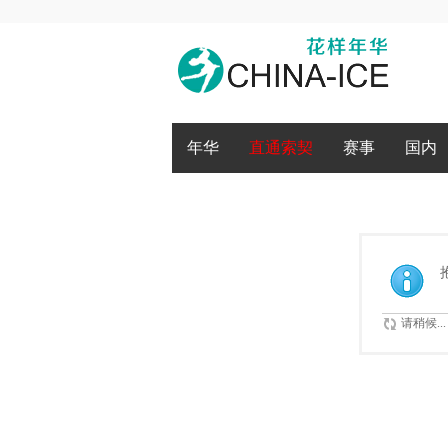
腾讯QQ
微博登录
年华
直通索契
赛事
国内
请稍候...