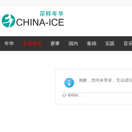
录
年华
直通索契
赛事
国内
集锦
实践
音
抱歉，您尚未登录，无法进
请稍候...