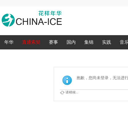
录
年华
直通索契
赛事
国内
集锦
实践
音
抱歉，您尚未登录，无法进
请稍候...