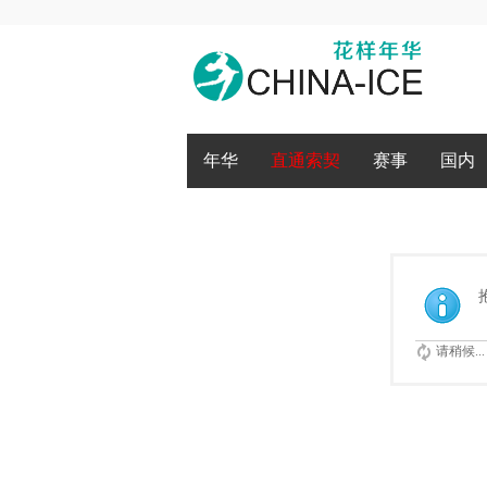
腾讯QQ
微博登录
年华
直通索契
赛事
国内
请稍候...