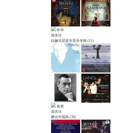
年华
加关注
拉赫马尼诺夫音乐专辑 (11)
鱼类
加关注
舞出中国风 (38)