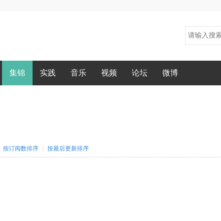
集锦
实践
音乐
视频
论坛
微博
按订阅数排序
|
按最后更新排序