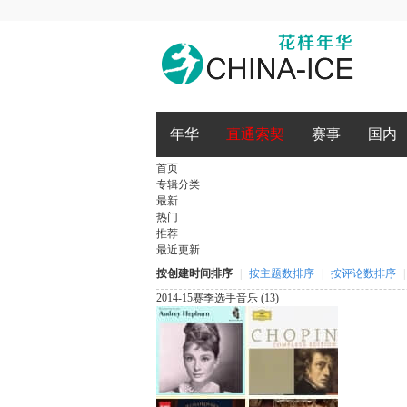
腾讯QQ
微博登录
年华
直通索契
赛事
国内
首页
专辑分类
最新
热门
推荐
最近更新
按创建时间排序
|
按主题数排序
|
按评论数排序
|
2014-15赛季选手音乐 (13)