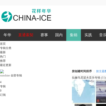
录
年华
直通索契
赛事
国内
集锦
实践
音
首页
专辑分类
最新
热门
推荐
最近更新
按创建时间排序
|
按主题
sunshine
全部专辑
拉赫马尼诺夫音乐专辑 (11)
4
专辑
0
订阅