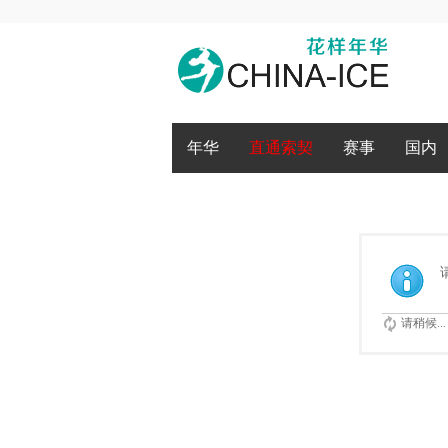
腾讯QQ
微博登录
年华
直通索契
赛事
国内
请稍候...