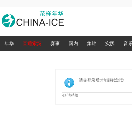
录
年华
直通索契
赛事
国内
集锦
实践
音
请先登录后才能继续浏览
请稍候...