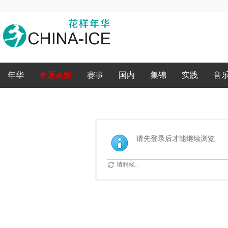
录
年华
直通索契
赛事
国内
集锦
实践
音
请先登录后才能继续浏览
请稍候...