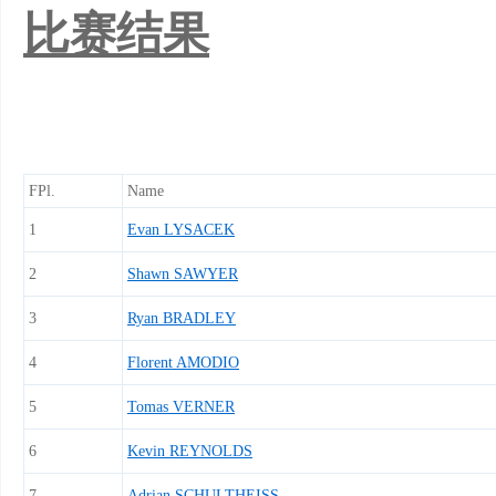
比赛结果
FPl.
Name
1
Evan LYSACEK
2
Shawn SAWYER
3
Ryan BRADLEY
4
Florent AMODIO
5
Tomas VERNER
6
Kevin REYNOLDS
7
Adrian SCHULTHEISS