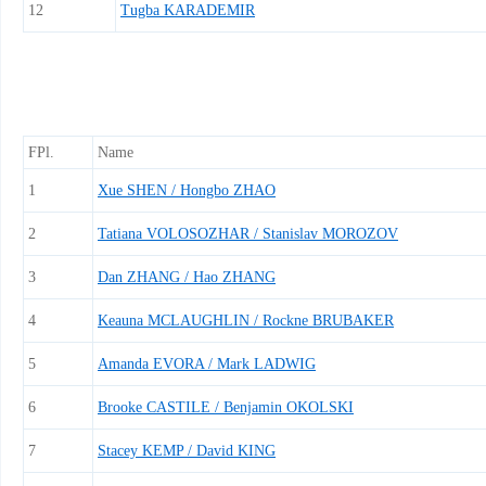
12
Tugba KARADEMIR
FPl.
Name
1
Xue SHEN / Hongbo ZHAO
2
Tatiana VOLOSOZHAR / Stanislav MOROZOV
3
Dan ZHANG / Hao ZHANG
4
Keauna MCLAUGHLIN / Rockne BRUBAKER
5
Amanda EVORA / Mark LADWIG
6
Brooke CASTILE / Benjamin OKOLSKI
7
Stacey KEMP / David KING