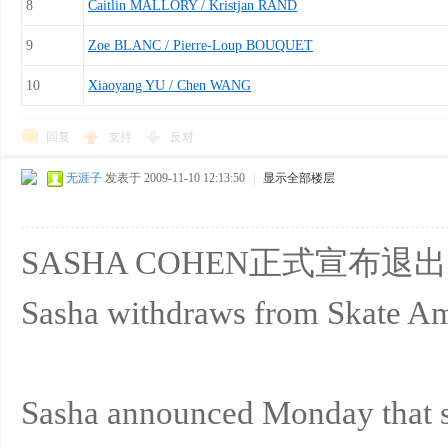
8
Caitlin MALLORY / Kristjan RAND
9
Zoe BLANC / Pierre-Loup BOUQUET
10
Xiaoyang YU / Chen WANG
回复
支持
反对
无涯子
发表于 2009-11-10 12:13:50
|
显示全部楼层
SASHA COHEN正式宣布退
Sasha withdraws from Skate A
Sasha announced Monday that sh