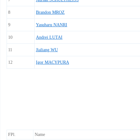
8
Brandon MROZ
9
Yasuharu NANRI
10
Andrei LUTAI
11
Jialiang WU
12
Igor MACYPURA
FPl.
Name