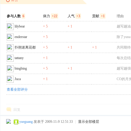
评分
参与人数
6
体力
+22
人气
+3
贡献
+1
理由
lilybear
+ 5
+ 1
越写越油
enderstar
+ 5
除了yu
扑朔迷离花都
+ 5
+ 1
+ 1
共同期待
tattany
+ 1
每次总结
bingbing
+ 5
+ 1
越写越强
Juca
+ 1
CO的月
查看全部评分
回复
yueguang
发表于 2009-11-9 12:51:33
|
显示全部楼层