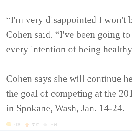
“I'm very disappointed I won't 
Cohen said. “I've been going to
every intention of being healthy
Cohen says she will continue he
the goal of competing at the 2
in Spokane, Wash, Jan. 14-24.
回复
支持
反对