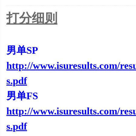
打分细则
男单SP
http://www.isuresults.com/r
s.pdf
男单FS
http://www.isuresults.com/r
s.pdf