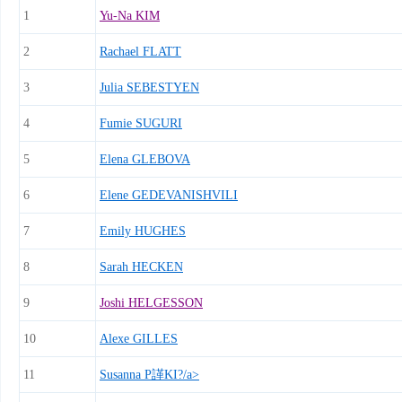
1
Yu-Na KIM
2
Rachael FLATT
3
Julia SEBESTYEN
4
Fumie SUGURI
5
Elena GLEBOVA
6
Elene GEDEVANISHVILI
7
Emily HUGHES
8
Sarah HECKEN
9
Joshi HELGESSON
10
Alexe GILLES
11
Susanna P諽KI?/a>