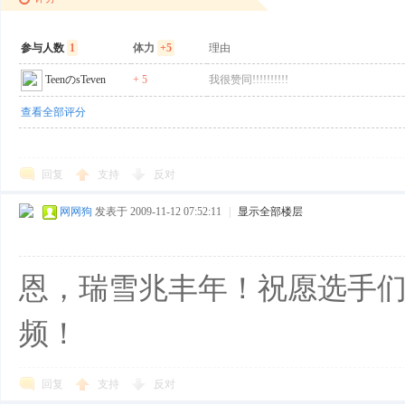
参与人数
1
体力
+5
理由
TeenのsTeven
+ 5
我很赞同!!!!!!!!!!
查看全部评分
回复
支持
反对
网网狗
发表于 2009-11-12 07:52:11
|
显示全部楼层
恩，瑞雪兆丰年！祝愿选手们
频！
回复
支持
反对