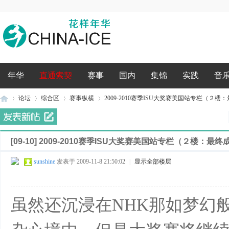
录
年华
直通索契
赛事
国内
集锦
实践
音
论坛
综合区
赛事纵横
2009-2010赛季ISU大奖赛美国站专栏（２楼：最
[09-10]
2009-2010赛季ISU大奖赛美国站专栏（２楼：最
花
»
›
›
›
sunshine
发表于 2009-11-8 21:50:02
|
显示全部楼层
虽然还沉浸在NHK那如梦幻