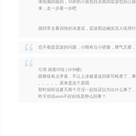
体练抛四捻四，10岁的小孩也拉去捻四栾波也自己跟
来，走一步看一步吧
样
据经常去看训练的冰迷说，栾波那边确实没人练滑行
也不都是栾波的问题，小隋有点小骄傲，脾气又硬，
引用 祸害IP段 (1038楼)
年
跟教练有点矛盾，不让上冰被遣送回家写检查了，事
。。。。。原来是这个原因
那时候听说夏天两个月没一起练还以为出什么事了...
昨天你说smm不好好练是肿么回事？
华-