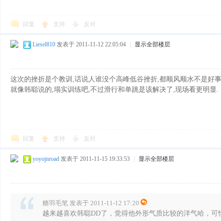
回复
支持
反对
Liesel810
发表于 2011-11-12 22:05:04
|
显示全部楼层
这次的挫折是个教训,话说人谁没个高峰低谷挫折,都顺风顺水不是好事
就像韩聪说的,塌实训练吧,不过滑行和单跳是该解决了,现场看更明显.
回复
支持
反对
yoyojnroad
发表于 2011-11-15 19:33:53
|
显示全部楼层
糖羽毛笔 发表于 2011-11-12 17:20
越来越喜欢韩聪DD了，觉得他外形气质比较的洋气哈，可惜