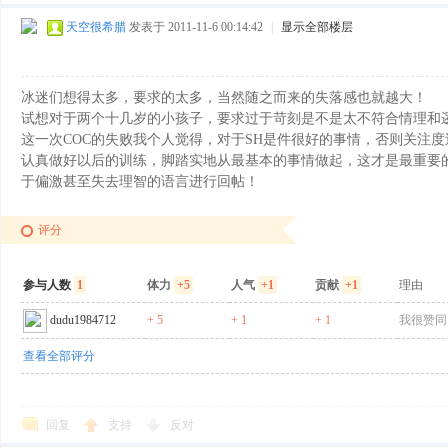
天空很希腊
发表于 2011-11-6 00:14:42
|
显示全部楼层
冰迷们想得太多，要求的太多，当然随之而来的失落感也就越大！
试想对于两个十几岁的小孩子，要求过于苛刻是不是太不符合情理和
滑
这一次COC的失败我个人觉得，对于SH是件很好的事情，否则关注
认真做好以后的训练，脚踏实地从最基本的事情做起，这才是最重要
于偏激甚至失去理智的语言进行回帖！
评分
参与人数
1
体力
+5
人气
+1
贡献
+1
理由
dudu1984712
+ 5
+ 1
+ 1
我很赞同
冰
查看全部评分
回复
支持
反对