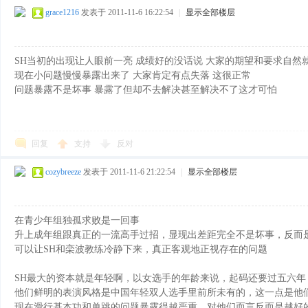
grace1216
发表于 2011-11-6 16:22:54
|
显示全部楼层
网
SH当初的出现让人眼前一亮 成绩好的没话说 大家的期望和要求自然
现在小问题慢慢暴露出来了 大家肯定有点失落 这很正常
问题暴露不是坏事 暴露了但却不去解决甚至解决不了这才可怕
回复
支持
反对
cozybreeze
发表于 2011-11-6 21:22:54
|
显示全部楼层
在青少年组独孤求败是一回事
升上成年组跟真正的一流高手过招，显现出差距完全不是坏事，反而
可以让SH和栾波教练冷静下来，真正客观地正视存在的问题
SH最大的资本就是年轻啊，以女选手的年龄来说，起码还要过五六
他们鲜明的表演风格是中国年轻双人选手里前所未有的，这一点是他
现在滑行基本功和单跳的问题暴露得越严重，对他们而言反而是越好