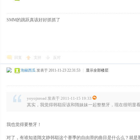
SMM的跳跃真该好好抓抓了
回复
支持
反对
泡椒西瓜
发表于 2011-11-23 22:31:53
|
显示全部楼层
yoyojnroad 发表于 2011-11-15 19:33
其实，我觉得韩聪应该和隋妹妹一起整整牙，现在很明显看韩
我也觉得要整牙！
对了，有谁知道隋文静韩聪这个赛季的自由滑的曲目是什么么？就是