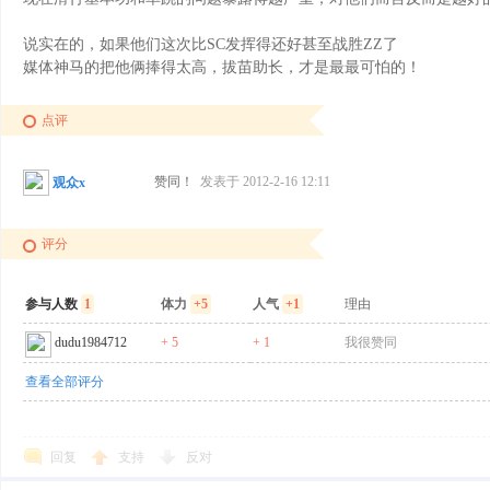
说实在的，如果他们这次比SC发挥得还好甚至战胜ZZ了
媒体神马的把他俩捧得太高，拔苗助长，才是最最可怕的！
点评
赞同！
发表于 2012-2-16 12:11
观众x
评分
参与人数
1
体力
+5
人气
+1
理由
dudu1984712
+ 5
+ 1
我很赞同
查看全部评分
回复
支持
反对