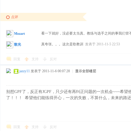
点评
看一下就好，没必要太当真。教练与选手之间的事我们管
Mozart
真夸张。。。这次是歌教训
发表于 2011-11-5 22:53
散光
花
回复
支持
反对
jazzy11
发表于 2011-11-6 00:07:28
|
显示全部楼层
别想GPF了，反正有JGPF，只少还有再纠正问题的一次机会~~~
了！！！ 希望他们能练得开心，一次的失败，不算什么，未来的路
样
回复
支持
反对