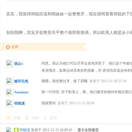
其实，我觉得韩聪应该和隋妹妹一起整整牙，现在很明显看韩聪的下
别拍我啊，其实牙齿整形关乎整个面部骨胳滴，所以欧美人都是从小
点评
同意。我认为他们可以尽早去咨询牙医了，他们这个年龄
观众x
表演项目，如果运动员有好的形象，对 表演也应该会有
嗯嗯，我也整过牙，拔了四颗
发表于 2011-11-18 22:34
糖羽毛笔
第一行同意~至于欧美人，呃，他们箍牙的相对价格比我
Anemone
我很赞同
发表于 2011-11-15 20:09
明晓溪
回复
支持
反对
明晓溪
发表于 2011-11-15 20:09:45
|
显示全部楼层