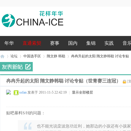
录
年华
直通索契
赛事
国内
集锦
实践
音
论坛
中国选手区
隋文静 韩聪
冉冉升起的太阳 隋文静韩聪 讨论专贴
冉冉升起的太阳 隋文静韩聪 讨论专贴（世青赛三连冠）
花
»
›
›
›
[
ssfan
发表于 2011-11-5 22:42:19
|
显示全部楼层
贴吧暴料S/H的问题：
也不能光说栾波急功近利，她那边的小孩还有小孩家