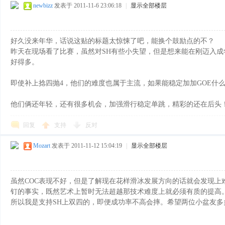
newbizz
发表于 2011-11-6 23:06:18
|
显示全部楼层
好久没来年华，话说这贴的标题太惊悚了吧，能换个鼓励点的不？
昨天在现场看了比赛，虽然对SH有些小失望，但是想来能在刚迈入
好得多。
即使补上捻四抛4，他们的难度也属于主流，如果能稳定加加GOE什
他们俩还年轻，还有很多机会，加强滑行稳定单跳，精彩的还在后头
回复
支持
反对
Mozart
发表于 2011-11-12 15:04:19
|
显示全部楼层
虽然COC表现不好，但是了解现在花样滑冰发展方向的话就会发现上
钉的事实，既然艺术上暂时无法超越那技术难度上就必须有质的提高
所以我是支持SH上双四的，即便成功率不高会摔。希望两位小盆友