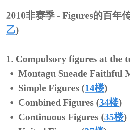
样
2010非赛季 - Figures的百
乙
)
1. Compulsory figures at the t
年
Montagu Sneade Faithful M
Simple Figures (
14楼
)
Combined Figures (
34楼
)
Continuous Figures (
35楼
)
华-