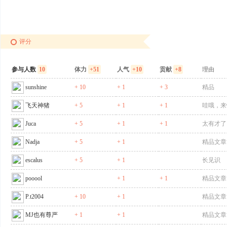
评分
参与人数
10
体力
+51
人气
+10
贡献
+8
理由
sunshine
+ 10
+ 1
+ 3
精品
飞天神猪
+ 5
+ 1
+ 1
哇哦，来
Juca
+ 5
+ 1
+ 1
太有才了
Nadja
+ 5
+ 1
精品文章
escalus
+ 5
+ 1
长见识
pooool
+ 1
+ 1
精品文章
P.t2004
+ 10
+ 1
精品文章
MJ也有尊严
+ 1
+ 1
精品文章