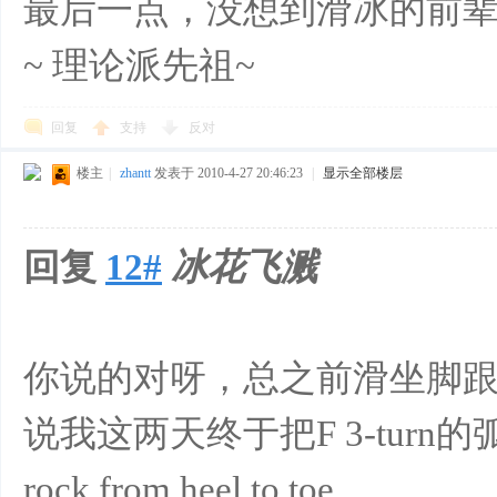
最后一点，没想到滑冰的前
~ 理论派先祖~
回复
支持
反对
楼主
|
zhantt
发表于 2010-4-27 20:46:23
|
显示全部楼层
回复
12#
冰花飞溅
你说的对呀，总之前滑坐脚
说我这两天终于把F 3-tur
rock from heel to toe..