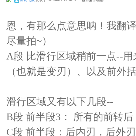
冰花飞溅
发表于 2010-4-27 19:34:31
|
显示全部楼层
恩，有那么点意思呐！我翻译
尽量拍~）
A段 比滑行区域稍前一点--
（也就是变刃）、以及前外
滑行区域又有以下几段--
B段 前半段3： 所有的前转
C段 前半段：后内刃，后外