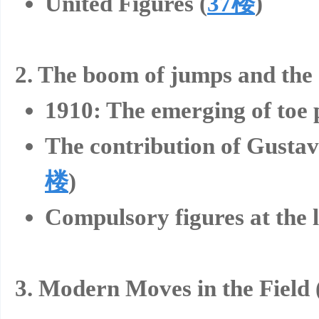
United Figures (
37楼
)
2. The boom of jumps and the d
1910: The emerging of toe p
花
The contribution of Gustav
楼
)
Compulsory figures at the l
样
3. Modern Moves in the Field 