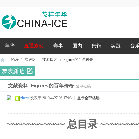
录
年华
直通索契
赛事
国内
集锦
实践
音
论坛
实践区
技术探讨
Figures的百年传奇
[文献资料]
Figures的百年传奇
花
»
›
›
›
[复制链接]
zhantt
发表于 2010-4-27 06:17:08
|
显示全部楼层
~~~~~~~~~~~ 总目录 ~~~~~~~