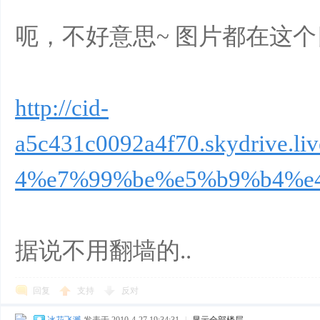
呃，不好意思~ 图片都在这
http://cid-
a5c431c0092a4f70.skydrive.l
4%e7%99%be%e5%b9%b4%e
据说不用翻墙的..
回复
支持
反对