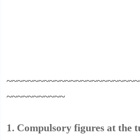
网
~~~~~~~~~~~~~~~~~~~~~~~~~
~~~~~~~~~~~
1. Compulsory figures at the t