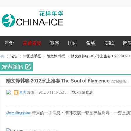
录
年华
直通索契
赛事
国内
集锦
实践
音
论坛
中国选手区
隋文静 韩聪
隋文静韩聪 2012冰上雅姿 The Soul of Fl
隋文静韩聪 2012冰上雅姿 The Soul of Flamenco
花
»
›
›
›
[复制链接]
鱼类
发表于 2012-6-11 16:55:10
|
显示全部楼层
@smilingshine
带来的一手消息：隋韩表演一套是弗拉明哥，一套是朋