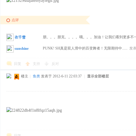
样
点评
朋。。。朋克。。。。哦。。。加油！让我们看到更多不
衣千雪
PUNK! SH真是双人滑中的百变舞者！无限期待中......
发表于
sunshine
回复
支持
反对
年
楼主
|
鱼类
发表于 2012-6-11 22:03:37
|
显示全部楼层
华-
回复