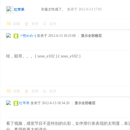
衣服太性感了。
发表于 2012-6-13 17:05
红苹果
回复
支持
反对
┡戆めめ≮∫
发表于 2012-6-13 18:25:00
|
显示全部楼层
哇，聪哥。。。{:soso_e102:}{:soso_e102:}
回复
支持
反对
红苹果
发表于 2012-6-13 18:34:20
|
显示全部楼层
看了视频，感觉节目不是特别的出彩，女伴滑行差表现的太明显，表
分。希望有更大的进步。