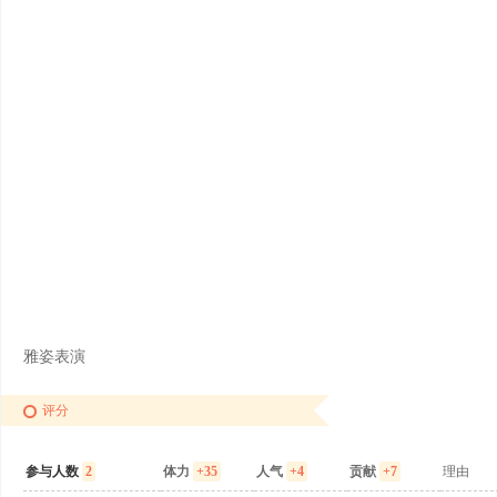
雅姿表演
评分
参与人数
2
体力
+35
人气
+4
贡献
+7
理由