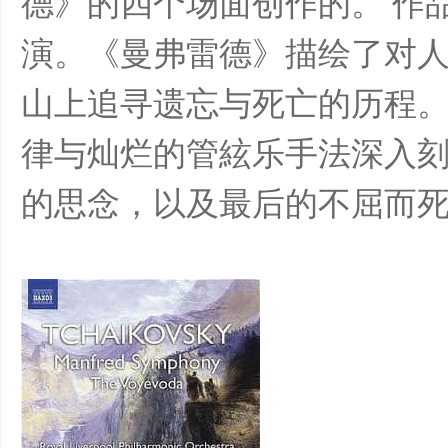
德》的四个场面创作的。 作品完
演。《曼弗雷德》描绘了对
山上追寻遗忘与死亡的历程
律与灿烂的管絃乐手法深入
花
的思念，以及最后的不屈而
样