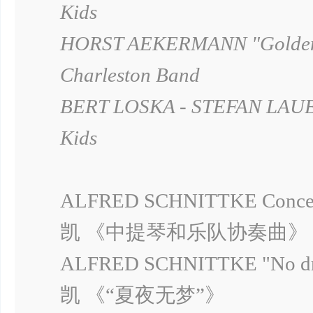
Kids
HORST AEKERMANN "Golden 
Charleston Band
BERT LOSKA - STEFAN LAUBE
Kids
ALFRED SCHNITTKE Concerto
凯 《中提琴和乐队协奏曲》
ALFRED SCHNITTKE "No dre
凯 《“夏夜无梦”》