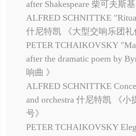
after Shakespeare 柴
ALFRED SCHNITTKE "Ritual" 
什尼特凯 《大型交响乐团礼
PETER TCHAIKOVSKY "Manfr
after the dramatic poe
响曲 》
ALFRED SCHNITTKE Concerto g
and orchestra 什尼
号》
PETER TCHAIKOVSKY Elegy 