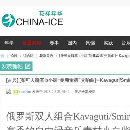
录
年华
直通索契
赛事
国内
集锦
实践
音
论坛
综合区
花滑音乐
[柴可夫斯基 b小调“曼弗雷德”交响曲]~ Kavaguti/Sm
[古典]
[柴可夫斯基 b小调“曼弗雷德”交响曲]~ Kavaguti/Smirn
花
»
›
›
›
sunshine
发表于 2013-9-8 23:49:44
|
显示全部楼层
俄罗斯双人组合Kavaguti/Smi