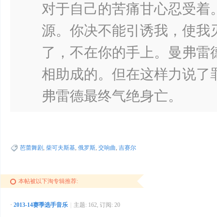
对于自己的苦痛甘心忍受着
源。你决不能引诱我，使我
了，不在你的手上。曼弗雷
相助成的。但在这样力说了
弗雷德最终气绝身亡。
芭蕾舞剧
,
柴可夫斯基
,
俄罗斯
,
交响曲
,
吉赛尔
本帖被以下淘专辑推荐:
·
2013-14赛季选手音乐
|
主题: 162, 订阅: 20