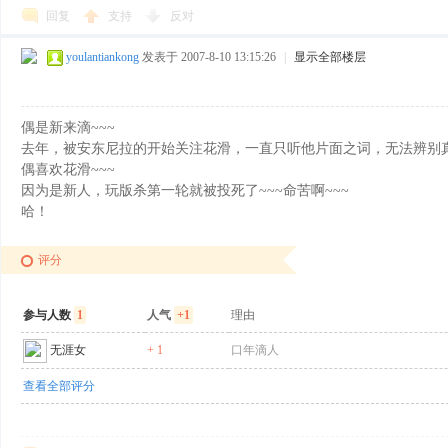
回复
支持
反对
youlantiankong
发表于 2007-8-10 13:15:26
|
显示全部楼层
偶是新来滴~~~
滑
去年，被安东尼拉的开始关注花滑，一直只听他片面之词，无法辨别真
偶喜欢花滑~~~
因为是新人，玩版杀第一轮就被投死了~~~命苦啊~~~
哈！
评分
参与人数
1
人气
+1
理由
冰
无涯女
+ 1
口年滴人
查看全部评分