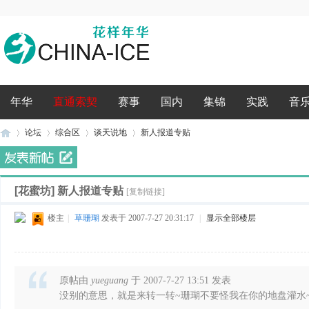
录
年华
直通索契
赛事
国内
集锦
实践
音
论坛
综合区
谈天说地
新人报道专贴
[花蜜坊]
新人报道专贴
花
»
›
›
[复制链接]
›
楼主
|
草珊瑚
发表于 2007-7-27 20:31:17
|
显示全部楼层
原帖由
yueguang
于 2007-7-27 13:51 发表
没别的意思，就是来转一转~珊瑚不要怪我在你的地盘灌水