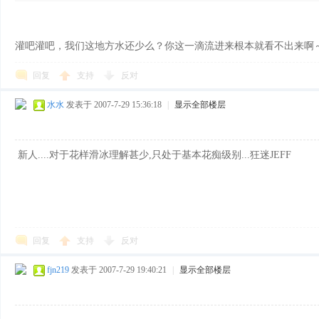
样
灌吧灌吧，我们这地方水还少么？你这一滴流进来根本就看不出来啊
回复
支持
反对
水水
发表于 2007-7-29 15:36:18
|
显示全部楼层
新人....对于花样滑冰理解甚少,只处于基本花痴级别...狂迷JEFF
年
回复
支持
反对
fjn219
发表于 2007-7-29 19:40:21
|
显示全部楼层
华-