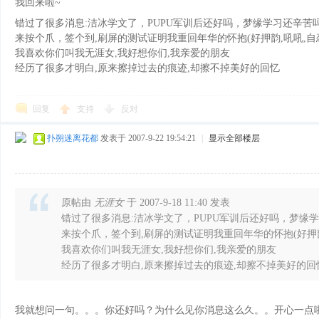
我回来啦~
错过了很多消息:洁冰学文了，PUPU军训后还好吗，梦缘学习还辛苦吗，
来按个爪，签个到,刷屏的测试证明我重回年华的怀抱(好押韵,吼吼,自恋
我喜欢你们叫我无涯女,我好想你们,我亲爱的朋友
经历了很多才明白,原来擦掉过去的痕迹,却擦不掉美好的回忆
回复
支持
反对
扑朔迷离花都
发表于 2007-9-22 19:54:21
|
显示全部楼层
原帖由
无涯女
于 2007-9-18 11:40 发表
错过了很多消息:洁冰学文了，PUPU军训后还好吗，梦缘学习
来按个爪，签个到,刷屏的测试证明我重回年华的怀抱(好押韵,
我喜欢你们叫我无涯女,我好想你们,我亲爱的朋友
经历了很多才明白,原来擦掉过去的痕迹,却擦不掉美好的回
我就想问一句。。。你还好吗？为什么见你消息这么久。。开心一点