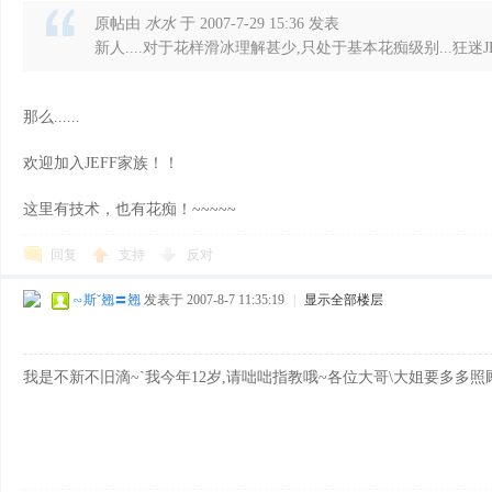
原帖由
水水
于 2007-7-29 15:36 发表
新人....对于花样滑冰理解甚少,只处于基本花痴级别...狂迷J
那么......
欢迎加入JEFF家族！！
花
这里有技术，也有花痴！~~~~~
回复
支持
反对
∽斯ˇ翘〓翘
发表于 2007-8-7 11:35:19
|
显示全部楼层
我是不新不旧滴~`我今年12岁,请咄咄指教哦~各位大哥\大姐要多多照顾
样