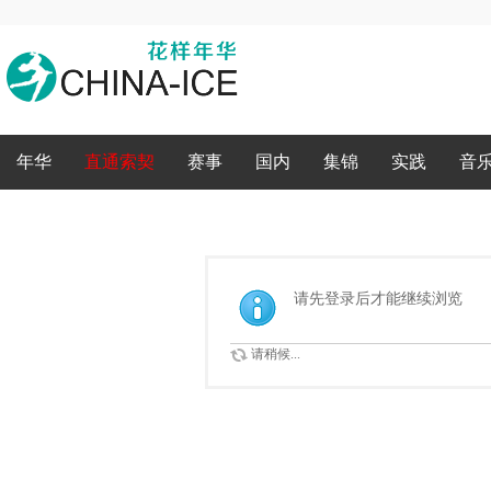
录
年华
直通索契
赛事
国内
集锦
实践
音
请先登录后才能继续浏览
请稍候...