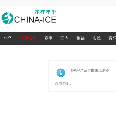
录
年华
直通索契
赛事
国内
集锦
实践
音
请先登录后才能继续浏览
请稍候...