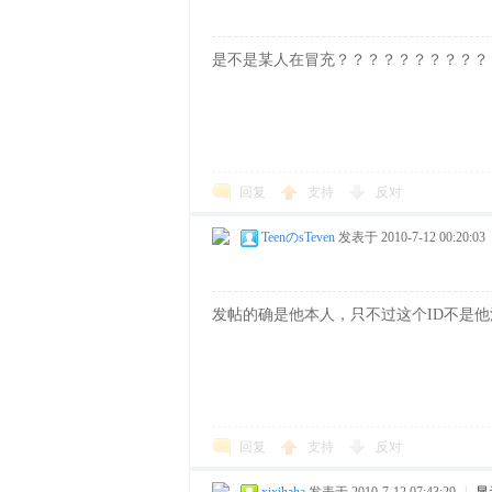
是不是某人在冒充？？？？？？？？？？
网
回复
支持
反对
TeenのsTeven
发表于 2010-7-12 00:20:03
发帖的确是他本人，只不过这个ID不是他
回复
支持
反对