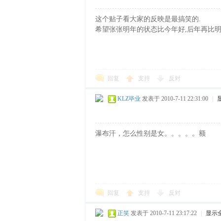
这个贴子看大家的反映是最搞笑的.
希望张张明年的状态比今年好,后年再比明
滑
回复
支持
反对
KLZ毕业
发表于 2010-7-11 22:31:00
|
瀑布汗，怎么性别是女。。。。。额
冰
回复
支持
反对
正笑
发表于 2010-7-11 23:17:22
|
显示