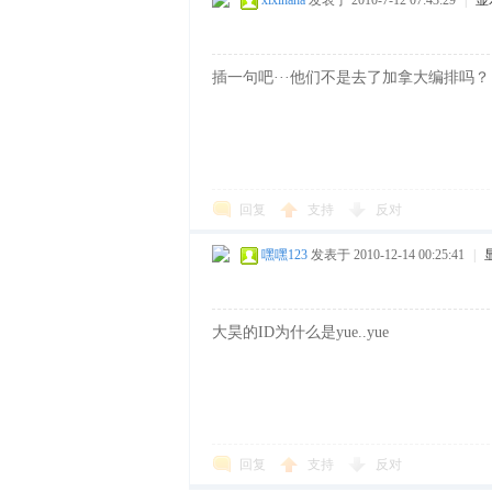
xixihaha
发表于 2010-7-12 07:43:29
|
显
插一句吧···他们不是去了加拿大编排吗？
回复
支持
反对
嘿嘿123
发表于 2010-12-14 00:25:41
|
大昊的ID为什么是yue..yue
回复
支持
反对