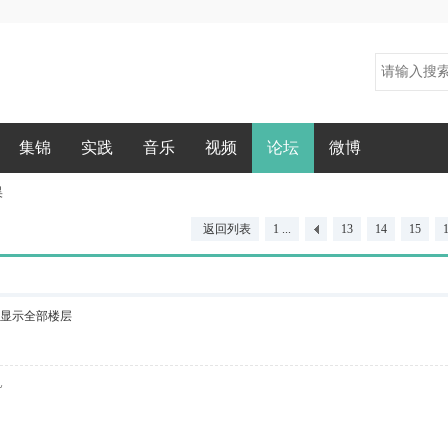
集锦
实践
音乐
视频
论坛
微博
昊
返回列表
1 ...
13
14
15
显示全部楼层
~