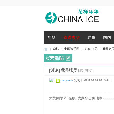
腾讯QQ
微博登录
年华
直通索契
赛事
国内
论坛
中国选手区
彭程 张昊
我是张
[讨论]
我是张昊
花
»
›
[复制链接]
›
›
crazyraul7
发表于 2008-10-14 10:05:48
|
大昊同学MS在线~大家快去捉他啊~~~~~