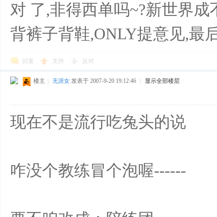
对 了,非得西单吗~?新世界成
背裤子背鞋,ONLY提意见,最
回复
支持
反对
楼主
|
无涯女
发表于 2007-9-20 19:12:46
|
显示全部楼层
现在不是流行吃兔头的说
咋没个教练冒个泡喔------