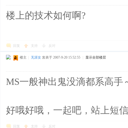
楼上的技术如何啊?
回复
支持
反对
楼主
|
无涯女
发表于 2007-9-20 15:52:55
|
显示全部楼层
MS一般神出鬼没滴都系高手
好哦好哦，一起吧，站上短
回复
支持
反对