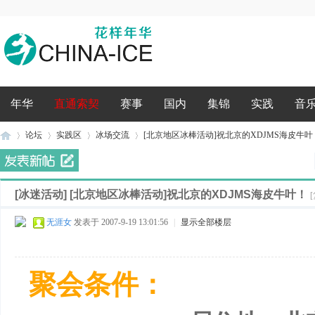
录
年华
直通索契
赛事
国内
集锦
实践
音
论坛
实践区
冰场交流
[北京地区冰棒活动]祝北京的XDJMS海皮牛叶
[冰迷活动]
[北京地区冰棒活动]祝北京的XDJMS海皮牛叶！
花
»
›
›
›
无涯女
发表于 2007-9-19 13:01:56
|
显示全部楼层
聚会条件：