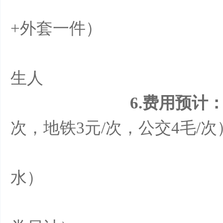
2）注意活动保
+外套一件）
3）注意前往路
滑
生人
6.费用预计
次，地铁3元/次，公交4毛/次
2）饮用水费用
冰
水）
3）入门费：45