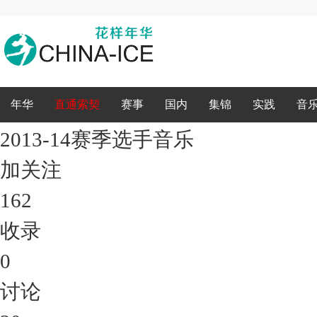
录
年华
直通索契
赛事
国内
集锦
实践
音
2013-14赛季选手音乐
加关注
162
收录
0
讨论