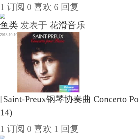
1
订阅
0
喜欢
6
回复
鱼类
发表于
花滑音乐
2013-10-10
[Saint-Preux钢琴协奏曲 Concerto P
14)
1
订阅
0
喜欢
1
回复