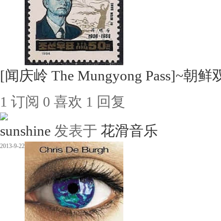
[闻庆岭 The Mungyong Pass]~朝鲜
1
订阅
0
喜欢
1
回复
sunshine
发表于
花滑音乐
2013-9-22