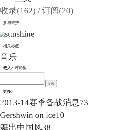
收录(162) / 订阅(20)
参与维护
sunshine
相关标签
音乐
进入>
讨论板
发表
更多>
2013-14赛季备战消息
73
Ta的更多专辑
Gershwin on ice
10
舞出中国风
38