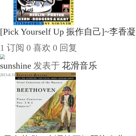
[Pick Yourself Up 振作自己]~李
1
订阅
0
喜欢
0
回复
sunshine
发表于
花滑音乐
2013-8-31