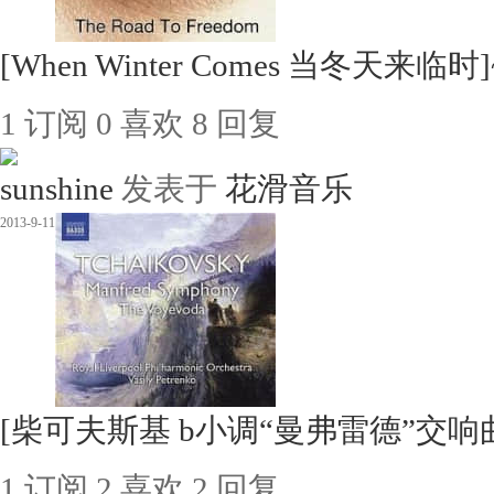
[When Winter Comes 当冬天来临时]~
1
订阅
0
喜欢
8
回复
sunshine
发表于
花滑音乐
2013-9-11
[柴可夫斯基 b小调“曼弗雷德”交响曲]~ Ka
1
订阅
2
喜欢
2
回复