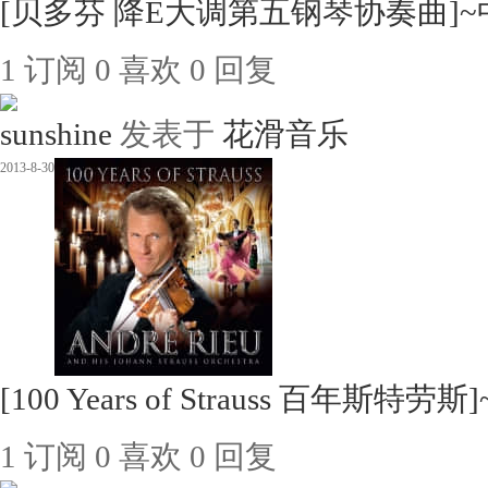
[贝多芬 降E大调第五钢琴协奏曲]~中
1
订阅
0
喜欢
0
回复
sunshine
发表于
花滑音乐
2013-8-30
[100 Years of Strauss 百年斯特
1
订阅
0
喜欢
0
回复