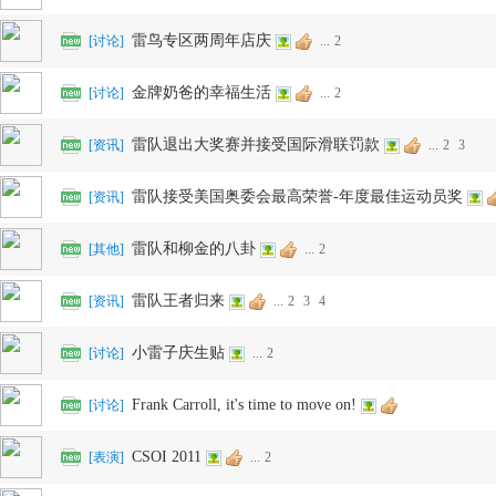
雷鸟专区两周年店庆
[
讨论
]
...
2
金牌奶爸的幸福生活
[
讨论
]
...
2
网
雷队退出大奖赛并接受国际滑联罚款
[
资讯
]
...
2
3
雷队接受美国奥委会最高荣誉-年度最佳运动员奖
[
资讯
]
雷队和柳金的八卦
[
其他
]
...
2
雷队王者归来
[
资讯
]
...
2
3
4
小雷子庆生贴
[
讨论
]
...
2
Frank Carroll, it's time to move on!
[
讨论
]
CSOI 2011
[
表演
]
...
2