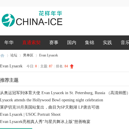
录
年华
直通索契
赛事
国内
集锦
实践
音
论坛
男单区
Evan Lysacek
Evan Lysacek
今日:
0
|
主题:
87
|
排名:
84
推荐主题
花
»
›
›
从奥运冠军到体育大使 Evan Lysacek in St. Petersburg, Russia （高清帅图
Lysacek attends the Hollywood Bowl opening night celebration
莱萨切克10月美国站复出，曲目为SP天鹅湖 LP唐吉可德
Evan Lysacek | USOC Portrait Shoot
Evan Lysacek亮相真人秀“与星共舞冰上版”慈善晚宴