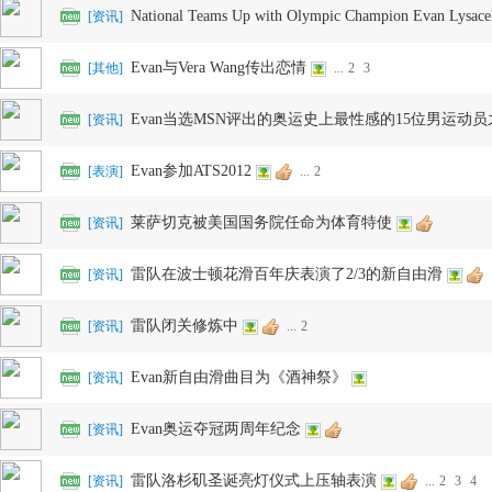
National Teams Up with Olympic Champion Evan Lysace
[
资讯
]
Evan与Vera Wang传出恋情
[
其他
]
...
2
3
Evan当选MSN评出的奥运史上最性感的15位男运动员
[
资讯
]
滑
Evan参加ATS2012
[
表演
]
...
2
莱萨切克被美国国务院任命为体育特使
[
资讯
]
雷队在波士顿花滑百年庆表演了2/3的新自由滑
[
资讯
]
雷队闭关修炼中
[
资讯
]
...
2
冰
Evan新自由滑曲目为《酒神祭》
[
资讯
]
Evan奥运夺冠两周年纪念
[
资讯
]
雷队洛杉矶圣诞亮灯仪式上压轴表演
[
资讯
]
...
2
3
4