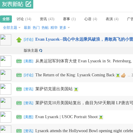
样
全部
讨论
(14)
资讯
(43)
赛事
(1)
心语
(4)
表演
(4)
广
全部主题
最新
热门
热帖
精华
更多
Evan Lysacek--我心中永远乘风破浪，勇敢高飞的小
[
讨论
]
版块主题
从奥运冠军到体育大使 Evan Lysacek in St. Petersbur
[
美图
]
年
The Return of the King: Lysacek Coming Back
[
讨论
]
...
莱萨切克退出美国站
[
资讯
]
莱萨切克10月美国站复出，曲目为SP天鹅湖 LP唐吉
[
资讯
]
Evan Lysacek | USOC Portrait Shoot
[
美图
]
华-
Lysacek attends the Hollywood Bowl opening night celebr
[
资讯
]