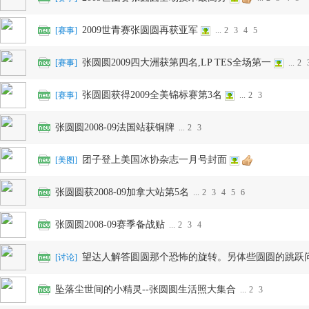
2009世青赛张圆圆再获亚军
[
赛事
]
...
2
3
4
5
张圆圆2009四大洲获第四名,LP TES全场第一
[
赛事
]
...
2
张圆圆获得2009全美锦标赛第3名
[
赛事
]
...
2
3
花
张圆圆2008-09法国站获铜牌
...
2
3
团子登上美国冰协杂志一月号封面
[
美图
]
张圆圆获2008-09加拿大站第5名
...
2
3
4
5
6
张圆圆2008-09赛季备战贴
...
2
3
4
望达人解答圆圆那个恐怖的旋转。另体些圆圆的跳跃
[
讨论
]
样
坠落尘世间的小精灵--张圆圆生活照大集合
...
2
3