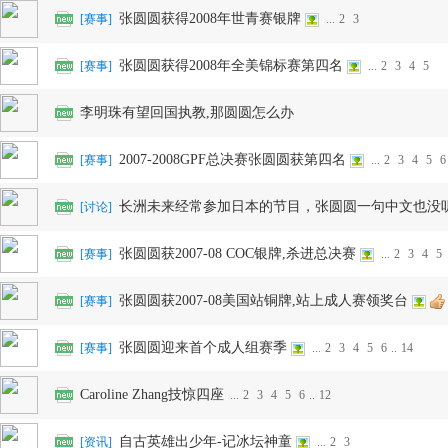
张圆圆获得2008年世青赛银牌
[
赛事
]
...
2
3
张圆圆获得2008年全美锦标赛第四名
[
赛事
]
...
2
3
4
5
李明珠有望回国执教,那圆圆怎么办
滑
2007-2008GPF总决赛张圆圆获第四名
[
赛事
]
...
2
3
4
5
6
长洲未来经常参加日本的节目，张圆圆一句中文也没
[
讨论
]
张圆圆获2007-08 COC银牌,杀进总决赛
[
赛事
]
...
2
3
4
5
张圆圆获2007-08美国站铜牌,站上成人赛领奖台
[
赛事
]
冰
张圆圆迎来首个成人组赛季
[
赛事
]
...
2
3
4
5
6
..
14
Caroline Zhang技惊四座
...
2
3
4
5
6
..
12
自古英雄出少年-记冰坛神童
[
资讯
]
...
2
3