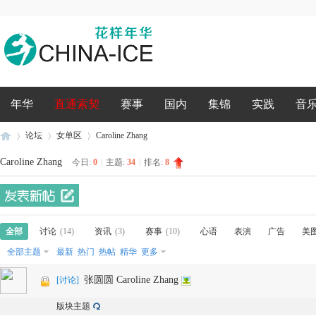
录
年华
直通索契
赛事
国内
集锦
实践
音
论坛
女单区
Caroline Zhang
Caroline Zhang
今日:
0
|
主题:
34
|
排名:
8
花
»
›
›
全部
讨论
(14)
资讯
(3)
赛事
(10)
心语
表演
广告
美
全部主题
最新
热门
热帖
精华
更多
张圆圆 Caroline Zhang
[
讨论
]
版块主题