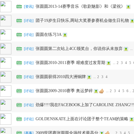
张圆圆2013-14赛季音乐《歌剧魅影》和《梁祝》
[
资讯
]
样
团子19岁生日快乐,两站大奖赛参赛机会做生日礼物
[
讨论
]
圆圆在练习3A
[
讨论
]
张圆圆第二次站上4CC领奖台，你说你从未放弃
[
讨论
]
...
张圆圆2010-2011赛季 艰难度过发育期
[
讨论
]
...
2
3
4
5
年
张圆圆获得2010四大洲铜牌
[
讨论
]
...
2
3
4
张圆圆2009-2010赛季 奥运梦碎
[
讨论
]
...
2
3
4
5
6
..
劲爆!!!!我在FACEBOOK上加了CAROLINE ZHANG!!!!
[
讨论
]
GOLDENSKATE上面在讨论团子整个TEAM的策略
[
讨论
]
华-
2009世团赛张圆圆全场技术最高分
[
赛事
]
...
2
3
4
5